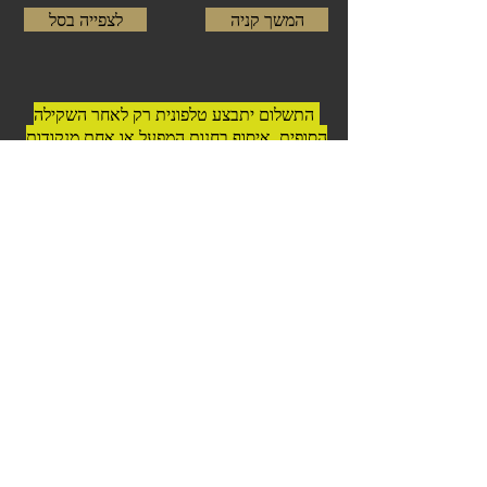
המשך קניה
לצפייה בסל
התשלום יתבצע טלפונית רק לאחר השקילה
הסופית. איסוף בחנות המפעל או אחת מנקודות
המכירה - אין משלוחים.
© 2023 כל הזכויות שמורות לדרום
אמריקה בשרים לגריל ואסאדו
כשר בהשגחה | בפיקוח וטרינרי |