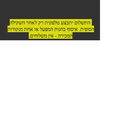
התשלום יתבצע טלפונית רק לאחר השקילה
הסופית. איסוף בחנות המפעל או אחת מנקודות
המכירה - אין משלוחים.
© 2023 כל הזכויות שמורות לדרום
אמריקה בשרים לגריל ואסאדו
כשר בהשגחה | בפיקוח וטרינרי |