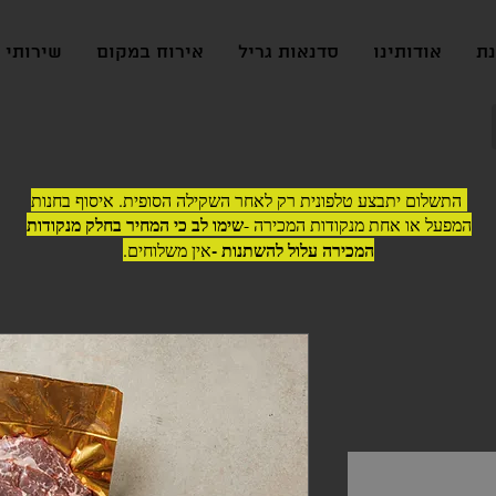
נת
אודותינו
סדנאות גריל
אירוח במקום
שירותי ג
התשלום יתבצע טלפונית רק לאחר השקילה הסופית. איסוף בחנות
שימו לב כי המחיר בחלק מנקודות
המפעל או אחת מנקודות המכירה -
המכירה עלול להשתנות -
אין משלוחים.