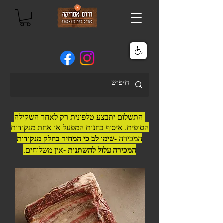
התשלום יתבצע טלפונית רק לאחר השקילה
הסופית. איסוף בחנות המפעל או אחת מנקודות
שימו לב כי המחיר בחלק מנקודות
המכירה -
המכירה עלול להשתנות -
אין משלוחים.