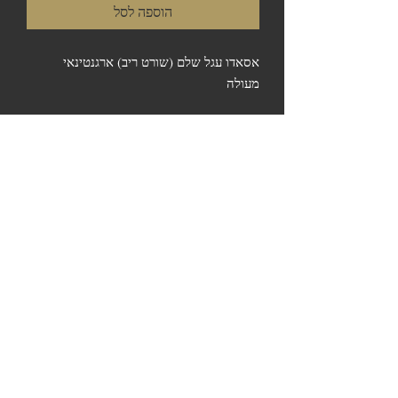
הוספה לסל
אסאדו עגל שלם (שורט ריב) ארגנטינאי
מעולה
המשך קניה
לצפייה בסל
התשלום יתבצע טלפונית רק לאחר השקילה
הסופית. איסוף בחנות המפעל או אחת מנקודות
המכירה - אין משלוחים.
© 2023 כל הזכויות שמורות לדרום
אמריקה בשרים לגריל ואסאדו
כשר בהשגחה | בפיקוח וטרינרי |