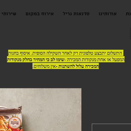
נת
אודותינו
סדנאות גריל
אירוח במקום
שירותי ג
התשלום יתבצע טלפונית רק לאחר השקילה הסופית. איסוף בחנות
שימו לב כי המחיר בחלק מנקודות
המפעל או אחת מנקודות המכירה -
המכירה עלול להשתנות -
אין משלוחים.