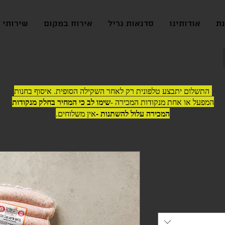
נת
אודותינו
סדנאות גריל
אירוח במקום
שירותי ג
התשלום יתבצע טלפונית רק לאחר השקילה הסופית. איסוף בחנות
שימו לב כי המחיר בחלק מנקודות
המפעל או אחת מנקודות המכירה -
המכירה עלול להשתנות -
אין משלוחים.