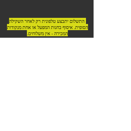
התשלום יתבצע טלפונית רק לאחר השקילה
הסופית. איסוף בחנות המפעל או אחת מנקודות
המכירה - אין משלוחים.
© 2023 כל הזכויות שמורות לדרום
אמריקה בשרים לגריל ואסאדו
כשר בהשגחה | בפיקוח וטרינרי |