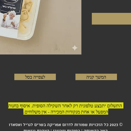
המשך קניה
לצפייה בסל
התשלום יתבצע טלפונית רק לאחר השקילה הסופית. איסוף בחנות
המפעל או אחת מנקודות המכירה - אין משלוחים.
© 2023 כל הזכויות שמורות לדרום אמריקה בשרים לגריל ואסאדו