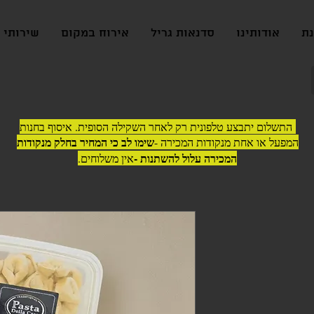
נת
אודותינו
סדנאות גריל
אירוח במקום
שירותי ג
התשלום יתבצע טלפונית רק לאחר השקילה הסופית. איסוף בחנות
שימו לב כי המחיר בחלק מנקודות
המפעל או אחת מנקודות המכירה -
המכירה עלול להשתנות -
אין משלוחים.