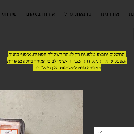
נת
אודותינו
סדנאות גריל
אירוח במקום
שירותי ג
התשלום יתבצע טלפונית רק לאחר השקילה הסופית. איסוף בחנות
שימו לב כי המחיר בחלק מנקודות
המפעל או אחת מנקודות המכירה -
המכירה עלול להשתנות -
אין משלוחים.