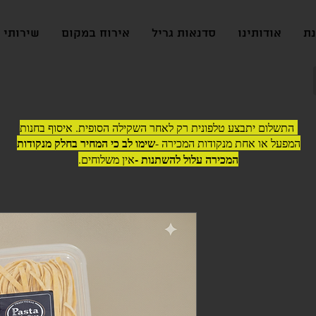
נת
אודותינו
סדנאות גריל
אירוח במקום
שירותי ג
התשלום יתבצע טלפונית רק לאחר השקילה הסופית. איסוף בחנות
שימו לב כי המחיר בחלק מנקודות
המפעל או אחת מנקודות המכירה -
המכירה עלול להשתנות -
אין משלוחים.