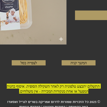
המשך קניה
לצפייה בסל
התשלום יתבצע טלפונית רק לאחר השקילה הסופית. איסוף בחנות
המפעל או אחת מנקודות המכירה - אין משלוחים.
© 2023 כל הזכויות שמורות לדרום אמריקה בשרים לגריל ואסאדו