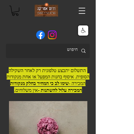
התשלום יתבצע טלפונית רק לאחר השקילה
הסופית. איסוף בחנות המפעל או אחת מנקודות
שימו לב כי המחיר בחלק מנקודות
המכירה -
המכירה עלול להשתנות -
אין משלוחים.