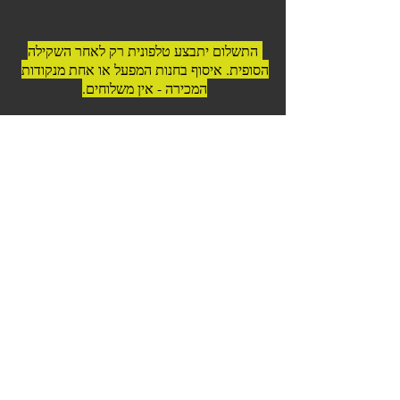
התשלום יתבצע טלפונית רק לאחר השקילה
הסופית. איסוף בחנות המפעל או אחת מנקודות
המכירה - אין משלוחים.
© 2023 כל הזכויות שמורות לדרום
אמריקה בשרים לגריל ואסאדו
כשר בהשגחה | בפיקוח וטרינרי |