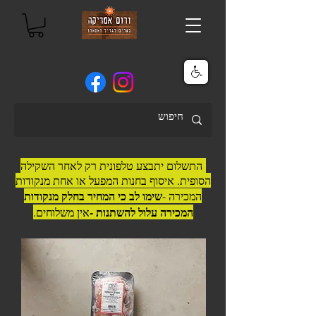
התשלום יתבצע טלפונית רק לאחר השקילה
הסופית. איסוף בחנות המפעל או אחת מנקודות
שימו לב כי המחיר בחלק מנקודות
המכירה -
המכירה עלול להשתנות -
אין משלוחים.