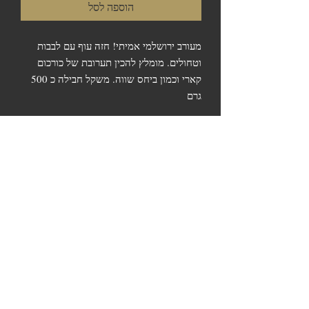
הוספה לסל
מעורב ירושלמי אמיתי! חזה עוף עם לבבות 
וטחולים. מומלץ להכין תערובת של כורכום 
קארי וכמון ביחס שווה. משקל חבילה כ 500 
גרם
אודות השקילה
אנו נעשה כל מאמץ לקלוע למשקל הרצוי. בכל
מקרה, החיוב מתבצע טלפונית ורק לאחר
השקילה הסופית ואישורכם.
המשך קניה
לצפייה בסל
התשלום יתבצע טלפונית רק לאחר השקילה
הסופית. איסוף בחנות המפעל או אחת מנקודות
המכירה - אין משלוחים.