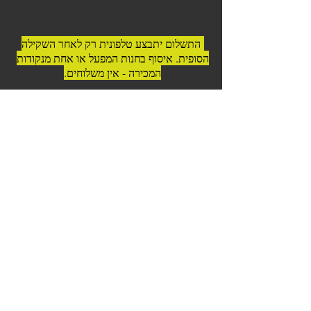
התשלום יתבצע טלפונית רק לאחר השקילה
הסופית. איסוף בחנות המפעל או אחת מנקודות
המכירה - אין משלוחים.
© 2023 כל הזכויות שמורות לדרום
אמריקה בשרים לגריל ואסאדו
כשר בהשגחה | בפיקוח וטרינרי |