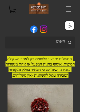
התשלום יתבצע טלפונית רק לאחר השקילה
הסופית. איסוף בחנות המפעל או אחת מנקודות
שימו לב כי המחיר בחלק מנקודות
המכירה -
המכירה עלול להשתנות -
אין משלוחים.