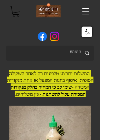
התשלום יתבצע טלפונית רק לאחר השקילה
הסופית. איסוף בחנות המפעל או אחת מנקודות
שימו לב כי המחיר בחלק מנקודות
המכירה -
המכירה עלול להשתנות -
אין משלוחים.