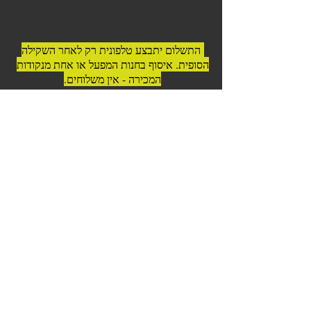
התשלום יתבצע טלפונית רק לאחר השקילה
הסופית. איסוף בחנות המפעל או אחת מנקודות
המכירה - אין משלוחים.
© 2023 כל הזכויות שמורות לדרום
אמריקה בשרים לגריל ואסאדו
כשר בהשגחה | בפיקוח וטרינרי |