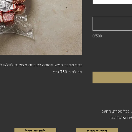
0/500
חבילה כ 750 גרם 
 בכל מקרה, החיוב
ת ואישורכם.
המשך קניה
לצפייה בסל