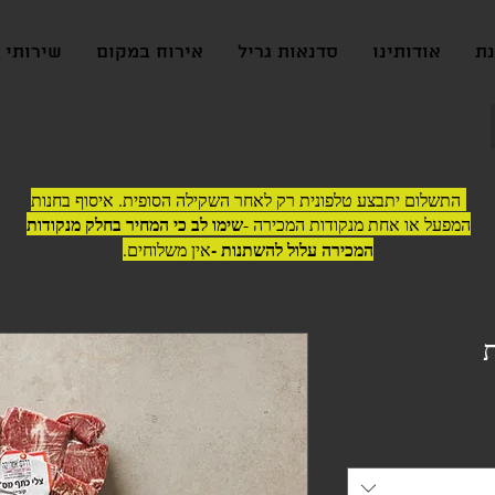
נת
אודותינו
סדנאות גריל
אירוח במקום
שירותי ג
התשלום יתבצע טלפונית רק לאחר השקילה הסופית. איסוף בחנות
שימו לב כי המחיר בחלק מנקודות
המפעל או אחת מנקודות המכירה -
המכירה עלול להשתנות -
אין משלוחים.