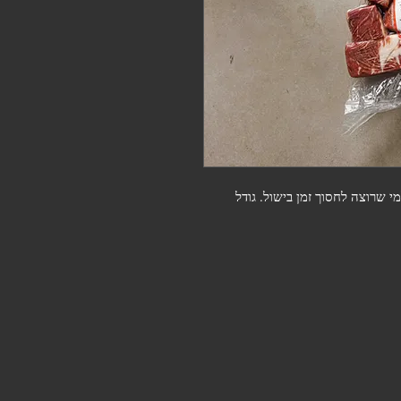
כתף מספר חמש חתוכה לקוביות מצויינת לגולש למי שרוצה לחסוך זמן בישול. גודל 