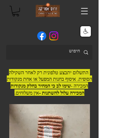
התשלום יתבצע טלפונית רק לאחר השקילה
הסופית. איסוף בחנות המפעל או אחת מנקודות
שימו לב כי המחיר בחלק מנקודות
המכירה -
המכירה עלול להשתנות -
אין משלוחים.