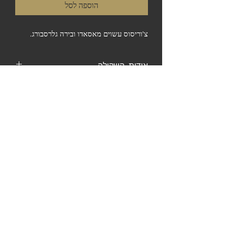
הוספה לסל
צ'וריסוס עשוים מאסאדו ובירה גלרסבורג.
אודות השקילה
אנו נעשה כל מאמץ לקלוע למשקל הרצוי. בכל
מקרה, החיוב מתבצע טלפונית ורק לאחר
השקילה הסופית ואישורכם.
המשך קניה
לצפייה בסל
התשלום יתבצע טלפונית רק לאחר השקילה
הסופית. איסוף בחנות המפעל או אחת מנקודות
המכירה - אין משלוחים.
© 2023 כל הזכויות שמורות לדרום
אמריקה בשרים לגריל ואסאדו
כשר בהשגחה | בפיקוח וטרינרי |