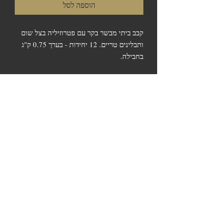
הוספה לסל
קבב ביתי מבשר בקר עם פטרוזיליה בצל שום
ותבלינים טריים. 12 יחידות - בערך 0.75 ק"ג
בחבילה.
אודות השקילה
אנו נעשה כל מאמץ לקלוע למשקל הרצוי. בכל
מקרה, החיוב מתבצע טלפונית ורק לאחר
השקילה הסופית ואישורכם.
המשך קניה
לצפייה בסל
התשלום יתבצע טלפונית רק לאחר השקילה
הסופית. איסוף בחנות המפעל או אחת מנקודות
המכירה - אין משלוחים.
© 2023 כל הזכויות שמורות לדרום