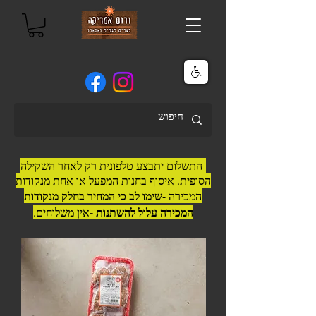
התשלום יתבצע טלפונית רק לאחר השקילה
הסופית. איסוף בחנות המפעל או אחת מנקודות
שימו לב כי המחיר בחלק מנקודות
המכירה -
המכירה עלול להשתנות -
אין משלוחים.