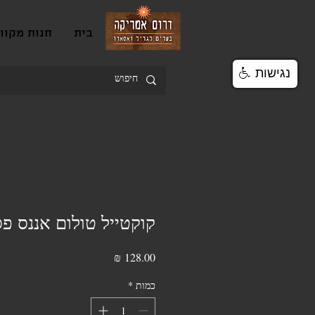
בית
חנות מקוו
נגישות
קוקטייל טולום אננס פ
מחיר
כמות
*