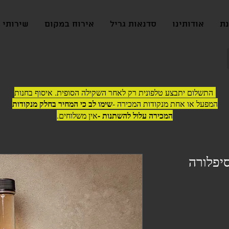
נת
אודותינו
סדנאות גריל
אירוח במקום
שירותי ג
התשלום יתבצע טלפונית רק לאחר השקילה הסופית. איסוף בחנות
שימו לב כי המחיר בחלק מנקודות
המפעל או אחת מנקודות המכירה -
המכירה עלול להשתנות -
אין משלוחים.
סיפלורה