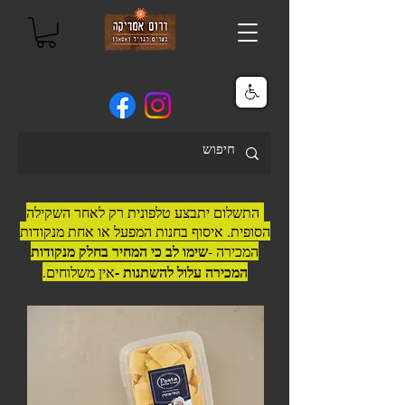
התשלום יתבצע טלפונית רק לאחר השקילה
הסופית. איסוף בחנות המפעל או אחת מנקודות
שימו לב כי המחיר בחלק מנקודות
המכירה -
המכירה עלול להשתנות -
אין משלוחים.