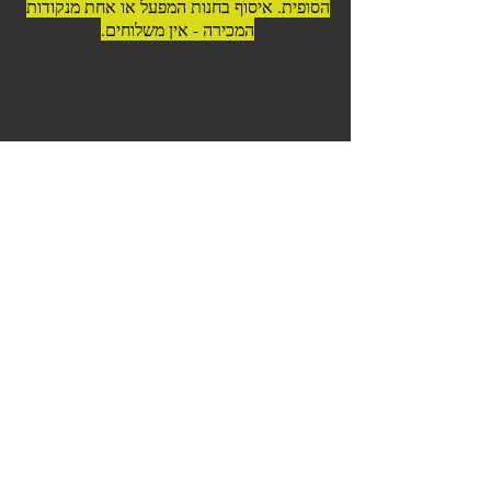
הסופית. איסוף בחנות המפעל או אחת מנקודות
המכירה - אין משלוחים.
© 2023 כל הזכויות שמורות לדרום
אמריקה בשרים לגריל ואסאדו
כשר בהשגחה | בפיקוח וטרינרי |