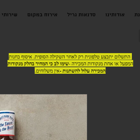
נת
אודותינו
סדנאות גריל
אירוח במקום
שירותי ג
התשלום יתבצע טלפונית רק לאחר השקילה הסופית. איסוף בחנות
שימו לב כי המחיר בחלק מנקודות
המפעל או אחת מנקודות המכירה -
המכירה עלול להשתנות -
אין משלוחים.