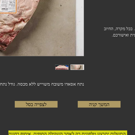
 בכל מקרה, החיוב
ת ואישורכם.
נתח אסאדו משובח משוייש ללא מכסה. גודל נתח כ 3 ק
המשך קניה
לצפייה בסל
התשלום יתבצע טלפונית רק לאחר השקילה הסופית. איסוף בחנות