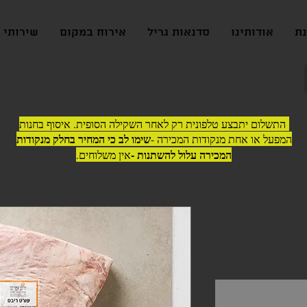
נת
אודותינו
סדנאות גריל
אירוח במקום
שירותי ג
התשלום יתבצע טלפונית רק לאחר השקילה הסופית. איסוף בחנות
שימו לב כי המחיר בחלק מנקודות
המפעל או אחת מנקודות המכירה -
המכירה עלול להשתנות -
אין משלוחים.