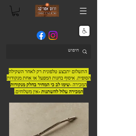
התשלום יתבצע טלפונית רק לאחר השקילה
הסופית. איסוף בחנות המפעל או אחת מנקודות
שימו לב כי המחיר בחלק מנקודות
המכירה -
המכירה עלול להשתנות -
אין משלוחים.