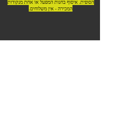
הסופית. איסוף בחנות המפעל או אחת מנקודות
המכירה - אין משלוחים.
© 2023 כל הזכויות שמורות לדרום
אמריקה בשרים לגריל ואסאדו
כשר בהשגחה | בפיקוח וטרינרי |