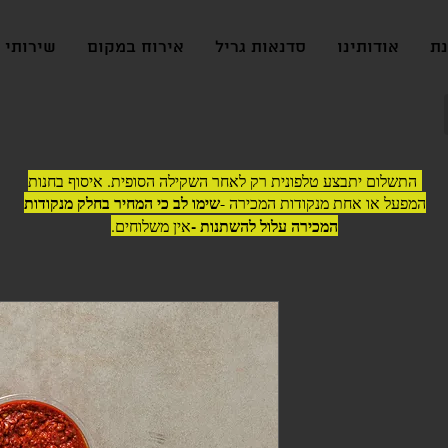
נת
אודותינו
סדנאות גריל
אירוח במקום
שירותי ג
התשלום יתבצע טלפונית רק לאחר השקילה הסופית. איסוף בחנות
שימו לב כי המחיר בחלק מנקודות
המפעל או אחת מנקודות המכירה -
המכירה עלול להשתנות -
אין משלוחים.