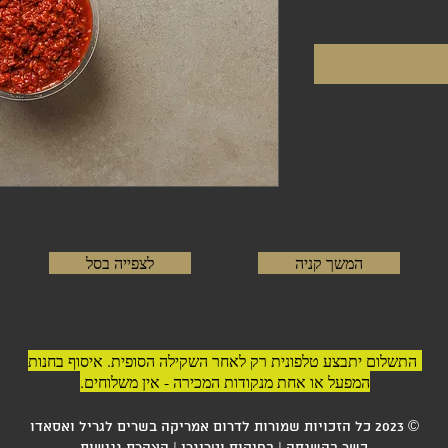
המשך קניה
לצפייה בסל
התשלום יתבצע טלפונית רק לאחר השקילה הסופית. איסוף בחנות
המפעל או אחת מנקודות המכירה - אין משלוחים.
© 2023 כל הזכויות שמורות לדרום אמריקה בשרים לגריל ואסאדו